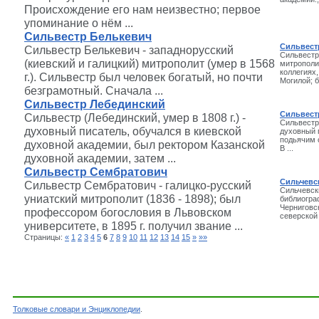
Происхождение его нам неизвестно; первое
упоминание о нём ...
Сильвестр Белькевич
Сильвест
Сильвестр Белькевич - западнорусский
Сильвестр
(киевский и галицкий) митрополит (умер в 1568
митрополит
коллегиях
г.). Сильвестр был человек богатый, но почти
Могилой; б
безграмотный. Сначала ...
Сильвестр Лебединский
Сильвест
Сильвестр (Лебединский, умер в 1808 г.) -
Сильвестр
духовный писатель, обучался в киевской
духовный п
подьячим 
духовной академии, был ректором Казанской
В ...
духовной академии, затем ...
Сильвестр Сембратович
Сильчевс
Сильвестр Сембратович - галицко-русский
Сильчевск
униатский митрополит (1836 - 1898); был
библиограф
Черниговск
профессором богословия в Львовском
северской г
университете, в 1895 г. получил звание ...
Страницы:
«
1
2
3
4
5
6
7
8
9
10
11
12
13
14
15
»
»»
Толковые словари и Энциклопедии
.
Словарь - Слова на букву С - Биографический