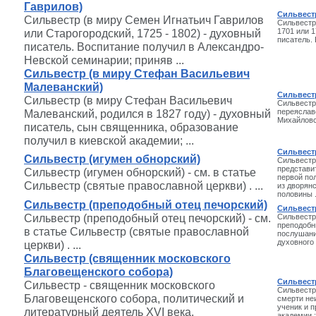
Гаврилов)
Сильвест
Сильвестр (в миру Семен Игнатьич Гаврилов
Сильвестр
или Старогородский, 1725 - 1802) - духовный
1701 или 1
писатель. 
писатель. Воспитание получил в Александро-
Невской семинарии; приняв ...
Сильвестр (в миру Стефан Васильевич
Малеванский)
Сильвест
Сильвестр (в миру Стефан Васильевич
Сильвестр 
Малеванский, родился в 1827 году) - духовный
переяславс
Михайловс
писатель, сын священника, образование
получил в киевской академии; ...
Сильвест
Сильвестр (игумен обнорский)
Сильвестр
представи
Сильвестр (игумен обнорский) - см. в статье
первой по
Сильвестр (святые православной церкви) . ...
из дворян
половины .
Сильвестр (преподобный отец печорский)
Сильвест
Сильвестр (преподобный отец печорский) - см.
Сильвестр 
преподобны
в статье Сильвестр (святые православной
послушани
духовного
церкви) . ...
Сильвестр (священник московского
Благовещенского собора)
Сильвест
Сильвестр - священник московского
Сильвестр 
Благовещенского собора, политический и
смерти не
ученик и 
литературный деятель XVI века.
академии.;