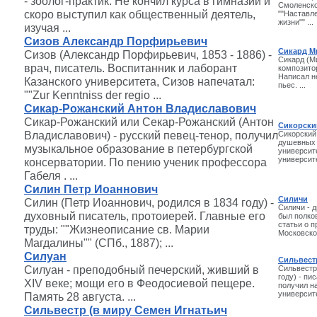
- зоолог-практик. Не кончил курса в гимназии и
Смоленско
скоро выступил как общественный деятель,
""Наставл
жизни"" ...
изучая ...
Сизов Александр Порфирьевич
Сикард М
Сизов (Александр Порфирьевич, 1853 - 1886) -
Сикард (М
врач, писатель. Воспитанник и лаборант
композитор
Написал н
Казанского университета, Сизов напечатал:
пьес. ...
""Zur Kenntniss der regio ...
Сикар-Рожанский Антон Владиславович
Сикар-Рожанский или Секар-Рожанский (Антон
Сикорски
Владиславович) - русский певец-тенор, получил
Сикорский
душевных 
музыкальное образование в петербургской
университе
университе
консерватории. По пению ученик профессора
Габеля . ...
Силин Петр Иоаннович
Силичи
Силин (Петр Иоаннович, родился в 1834 году) -
Силичи - 
духовный писатель, протоиерей. Главные его
был полко
статьи о 
труды: ""Жизнеописание св. Марии
Московском
Магдалины"" (СПб., 1887); ...
Силуан
Сильвест
Силуан - преподобный печерский, живший в
Сильвестр
году) - пи
XIV веке; мощи его в Феодосиевой пещере.
получил н
университе
Память 28 августа. ...
Сильвестр (в миру Семен Игнатьич