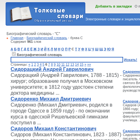
Добавить в закладки
О 
Электронные словари и энциклопе
Биографический словарь - "С"
Главная
-
Биографический словарь
- буква С
Содержит
961
слов
А
Б
В
Г
Д
Е
Ё
Ж
З
И
Й
К
Л
М
Н
О
П
Р
С
Т
У
Ф
Х
Ц
Ч
Ш
Щ
Э
Ю
Я
Биографический словарь
Искать!
Страницы:
«
1
2
3
4
5
6
7
8
9
10
11
12
13
14
15
»
»»
Сидорацкий Андрей Гаврилович
Сидоренк
Сидорацкий (Андрей Гаврилович, 1788 - 1815) -
Сидоренко 
писатель.
хирург; образование получил в Московском
святого В
университете; в 1812 году удостоен степени
филологич
руководств
доктора медицины ...
Сидоренко Михаил Дмитриевич
Сидоров 
Сидоренко (Михаил Дмитриевич, родился в
Сидоров (
1866 году;
городе Одессе в 1859 году) - по окончании
университ
курса в одесской Ришельевской гимназии
факультет
училища. ..
поступил в ...
Сидоров Михаил Константинович
Сидоровс
Сидоров (Михаил Константинович, 1823 - 1887)
Сидоровски
писатель,