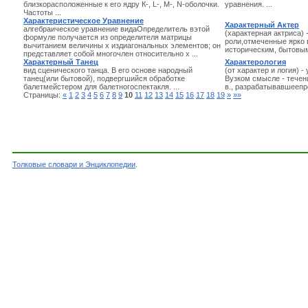
близкорасположенные к его ядру К-, L-, M-, N-оболочки.
уравнения. ...
Частоты ...
Характеристическое Уравнение
Характерный Актер
алгебраическое уравнение видаОпределитель вэтой
(характерная актриса) 
формуле получается из определителя матрицы
роли,отмеченные ярко
вычитанием величины x издиагональных элементов; он
историческим, бытовым
представляет собой многочлен относительно x ...
Характерный Танец
Характерология
вид сценического танца. В его основе народный
(от характер и логия) -
танец(или бытовой), подвергшийся обработке
Вузком смысле - течени
балетмейстером для балетногоспектакля. ...
в., разрабатывавшеепр
Страницы:
«
1
2
3
4
5
6
7
8
9
10
11
12
13
14
15
16
17
18
19
»
»»
Толковые словари и Энциклопедии
.
Словарь - Слова на букву Х - Энциклопедичес