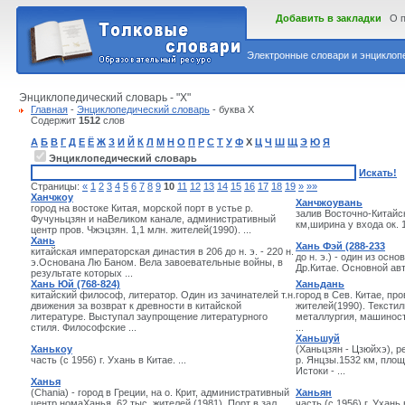
Добавить в закладки
О 
Электронные словари и энциклопе
Энциклопедический словарь - "Х"
Главная
-
Энциклопедический словарь
- буква Х
Содержит
1512
слов
А
Б
В
Г
Д
Е
Ё
Ж
З
И
Й
К
Л
М
Н
О
П
Р
С
Т
У
Ф
Х
Ц
Ч
Ш
Щ
Э
Ю
Я
Энциклопедический словарь
Искать!
Страницы:
«
1
2
3
4
5
6
7
8
9
10
11
12
13
14
15
16
17
18
19
»
»»
Ханчжоу
Ханчжоувань
город на востоке Китая, морской порт в устье р.
залив Восточно-Китайск
Фучуньцзян и наВеликом канале, административный
км,ширина у входа ок. 1
центр пров. Чжэцзян. 1,1 млн. жителей(1990). ...
Хань
Хань Фэй (288-233
китайская императорская династия в 206 до н. э. - 220 н.
до н. э.) - один из ос
э.Основана Лю Баном. Вела завоевательные войны, в
Др.Китае. Основной авто
результате которых ...
Хань Юй (768-824)
Ханьдань
китайский философ, литератор. Один из зачинателей т.н.
город в Сев. Китае, про
движения за возврат к древности в китайской
жителей(1990). Тексти
литературе. Выступал заупрощение литературного
металлургия, машиност
стиля. Философские ...
...
Ханьшуй
Ханькоу
(Ханьцзян - Цзюйхэ), р
часть (с 1956) г. Ухань в Китае. ...
р. Янцзы.1532 км, площ
Истоки - ...
Ханья
(Chania) - город в Греции, на о. Крит, административный
Ханьян
центр номаХанья. 62 тыс. жителей (1981). Порт в зал.
часть (с 1956) г. Ухань в