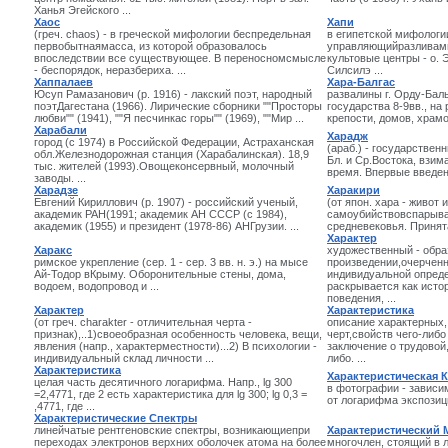
Ханья Эгейского ...
Хаос
Хапи
(греч. chaos) - в греческой мифологии беспредельная
в египетской мифологи
первобытнаямасса, из которой образовалось
управляющийразливами
впоследствии все существующее. В переносномсмысле
культовые центры - о.
- беспорядок, неразбериха. ...
Силсилэ ...
Хаппалаев
Хара-Балгас
Юсуп Рамазанович (р. 1916) - лакский поэт, народный
развалины г. Орду-Балы
поэтДагестана (1966). Лирические сборники ""Просторы
государства 8-9вв., на
любви"" (1941), ""Я песчинкас горы"" (1969), ""Мир ...
крепости, домов, храмов
Харабали
Харадж
город (с 1974) в Российской Федерации, Астраханская
(араб.) - государствен
обл.Железнодорожная станция (Харабалинская). 18,9
Бл. и Ср.Востока, взим
тыс. жителей (1993).Овощеконсервный, молочный
время. Впервые введен
заводы. ...
Харадзе
Харакири
Евгений Кириллович (р. 1907) - российский ученый,
(от япон. хара - живот и
академик РАН(1991; академик АН СССР (с 1984),
самоубийствовспарыва
академик (1955) и президент (1978-86) АНГрузии. ...
средневековья. Принята
Характер
Харакс
художественный - обра
римское укрепление (сер. 1 - сер. 3 вв. н. э.) на мысе
произведении,очерченн
Ай-Тодор вКрыму. Оборонительные стены, дома,
индивидуальной опред
водоем, водопровод и ...
раскрывается как исто
поведения, ...
Характер
Характеристика
(от греч. charakter - отличительная черта -
описание характерных,
признак),..1)своеобразная особенность человека, вещи,
черт,свойств чего-либо 
явления (напр., характерместности)...2) В психологии -
заключение о трудовой
индивидуальный склад личности ...
либо. ...
Характеристика
Характеристическая 
целая часть десятичного логарифма. Напр., lg 300
в фотографии - завис
=2,4771, где 2 есть характеристика для lg 300; lg 0,3 =
от логарифма экспозиции
,4771, где ...
Характеристические Спектры
линейчатые рентгеновские спектры, возникающиепри
Характеристический 
переходах электронов верхних оболочек атома на более
многочлен, стоящий в 