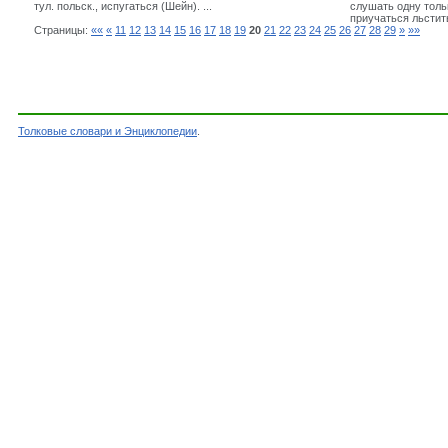
тул. польск., испугаться (Шейн). ...
слушать одну тольк
приучаться льстить
Страницы:
««
«
11
12
13
14
15
16
17
18
19
20
21
22
23
24
25
26
27
28
29
»
»»
Толковые словари и Энциклопедии
.
Словарь - Слова на букву И - Словарь Даля - 