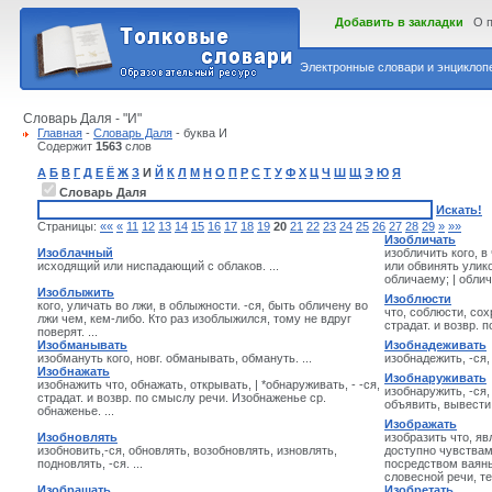
Добавить в закладки
О 
Электронные словари и энциклопе
Словарь Даля - "И"
Главная
-
Словарь Даля
- буква И
Содержит
1563
слов
А
Б
В
Г
Д
Е
Ё
Ж
З
И
Й
К
Л
М
Н
О
П
Р
С
Т
У
Ф
Х
Ц
Ч
Ш
Щ
Э
Ю
Я
Словарь Даля
Искать!
Страницы:
««
«
11
12
13
14
15
16
17
18
19
20
21
22
23
24
25
26
27
28
29
»
»»
Изобличать
Изоблачный
изобличить кого, в
исходящий или ниспадающий с облаков. ...
или обвинять улико
обличаему; | облич
Изоблыжить
Изоблюсти
кого, уличать во лжи, в облыжности. -ся, быть обличену во
что, соблюсти, сох
лжи чем, кем-либо. Кто раз изоблыжился, тому не вдруг
страдат. и возвр. п
поверят. ...
Изобманывать
Изобнадеживать
изобмануть кого, новг. обманывать, обмануть. ...
изобнадежить, -ся, 
Изобнажать
Изобнаруживать
изобнажить что, обнажать, открывать, | *обнаруживать, - -ся,
изобнаружить, -ся,
страдат. и возвр. по смыслу речи. Изобнаженье ср.
объявить, вывести н
обнаженье. ...
Изображать
Изобновлять
изобразить что, яв
изобновить,-ся, обновлять, возобновлять, изновлять,
доступно чувства
подновлять, -ся. ...
посредством ваянь
словесной речи, тел
Изобращать
Изобретать