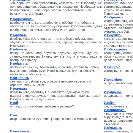
-ся, обращать или превращать, искажать, -ся. Изобращенье
изобресть или изо
ср. превращенье, обращенье или искаженье. Изобращатель,
вы(при)думывать, 
изобратитель, -ница, обрашатель, преврашатель или
науках, искуствах,
исказитель. Изобрати ...
Парохода мы ...
Изобряжать
Изоброчивать
изобрядить что, из
изоброчить что, кого, заоброчить, обоброчить, облагать
устраивать, привод
оброком. -ся, быть облагаему оброком. Изоброчиванье длит.
отделать ее столя
изоброченье окончат. изоброчка ж. об. действ. по ...
окнами, резьбой, ..
Изобувать
Изобумить
изобуть кого, обуть совсем, т. е. снабжать обувью или |
кого, внезапность
обувать кого своими руками. -ся, страдат. возвр. по смыслу.
и сделать что наоб
Изобуванье ...
сделать что наскор
Изобучать
Изобхаживать
изобучить кого, чему, обучать, обучить; научать, научить
изобходить, изобойт
знанию, мастерству. | - что, изучать, изучить. -ся, страдат. и
обойти кругом, в о
возвр. по смыслу ...
дела: обегать, побы
Изобыкать
изобыкнуть к чему, привыкать, навыкать, получать навык,
Изогнутие
научаться, набить руку. Изобыканье ср. длит. пзобык м.
изогнуть, -ся, см. и
изобычка ж. об. сост. по ...
Изограбить
Изография
сев. вост. ограбить все; ограбить человека вовсе или
ж. греч. иконопись;
ограбить всех, многих. ...
Изодевать
изодеть кого, одевать, т. е. снабжать одеждою, либо |
Изодранье
наряжать своими руками. -ся, разодеваться, наряжаться. |
иэодрать, -ся, см. и
Изодеяти, церк. раздать кого, ...
Изой
Изойти
м, твер. пск. веселый, забавный ребенок? ...
см. исхаживать. ...
Изолировать
что, отделить, уед
Изок
окружающего; в фи
стар. насекомое кузнечик. | Церк. названье месяца июня. ...
дурным проводнико
стеклом и ...
Изольщать
Изолкаться
изольстить кого, о