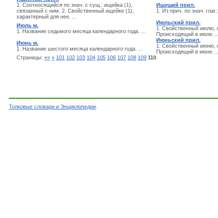
1. Соотносящийся по знач. с сущ.: ищейка (1),
Ищущий прил.
связанный с ним. 2. Свойственный ищейке (1),
1. Из прич. по знач. глаг.:
характерный для нее. ...
Июльский прил.
Июль м.
1. Свойственный июлю, х
1. Название седьмого месяца календарного года. ...
Происходящий в июле. ..
Июньский прил.
Июнь м.
1. Свойственный июню, х
1. Название шестого месяца календарного года. ...
Происходящий в июне. ..
Страницы:
««
«
101
102
103
104
105
106
107
108
109
110
Толковые словари и Энциклопедии
.
Словарь - Слова на букву И - Словарь Ефремо