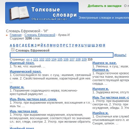
Добавить в закладки
О 
Электронные словари и энциклопе
Словарь Ефремовой - "И"
Главная
-
Словарь Ефремовой
- буква И
Содержит
3286
слов
А
Б
В
Г
Д
Е
Ё
Ж
З
И
Й
К
Л
М
Н
О
П
Р
С
Т
У
Ф
Х
Ц
Ч
Ш
Щ
Э
Ю
Я
Словарь Ефремовой
Искать!
Страницы:
««
«
101
102
103
104
105
106
107
108
109
110
Ишачный прил.
Ишачок м. разг.
1. То же, что: ишачий. ...
1. Уменьш. к сущ.: ишак. 
Ишемия ж.
Ишемический прил.
1. Недостаточное кровос
1. Соотносящийся по знач. с сущ.: ишемия, связанный
участка ткани, вызванн
с ним. 2. Свойственный ишемии, характерный для нее.
соответствующей артери
...
сердца. ...
Ишиас м.
Ишурия ж.
1. Поражение седалищного нерва; пояснично-
1. Задержка мочи, отсут
крестцовый радикулит. ...
Ишь Ты частица разг.-
Ишь Ведь частица разг.-сниж.
1. Употр. при выражени
1. Употр. при выражении изумления, восхищения и т.п.;
смотри-ка. 2. Употр. пр
ишь ты. ...
осуждения, обиды. 3. Уп
Ишь частица разг.
Ищейка ж.
1. Употр. при выражении недоумения, изумления,
1. Охотничья или служе
возмущения, восхищения; соответствует по значению
отыскивающая кого-л. или
сл.: вот, гляди, смотри. 2. Употр. при желании обратить
Сыщик, шпион. ...
...
Ищейный прил.