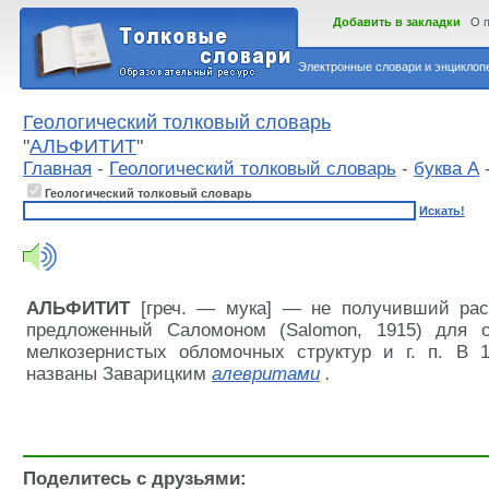
Добавить в закладки
О 
Электронные словари и энциклопе
Геологический толковый словарь
"
АЛЬФИТИТ
"
Главная
-
Геологический толковый словарь
-
буква А
Геологический толковый словарь
Искать!
АЛЬФИТИТ
[греч. — мука] — не получивший рас
предложенный Саломоном (Salomon, 1915) для о
мелкозернистых обломочных структур и г. п. В 1
названы Заварицким
алевритами
.
Поделитесь с друзьями: