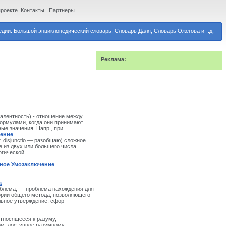
проекте
Контакты
Партнеры
дии: Большой энциклопедический словарь, Словарь Даля, Словарь Ожегова и т.д.
Реклама:
алентность) - от­ношение между
рмулами, когда они при­нимают
ые значения. Напр., при ...
дение
т. disjunctio — разобщаю) сложное
е из двух или большего числа
ической ...
ное Умозаключение
а
бле­ма, — проблема нахождения для
ории общего метода, позволяющего
льное утверждение, сфор­
 относящееся к ра­зуму,
ом, доступное разумному