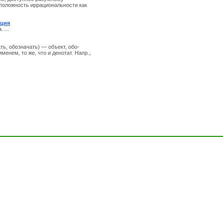
положность иррациональности как
ация
 ...
ать, обозначать) — объект, обо­
енем, то же, что и денотат. Напр.,
- Толковые Словари и Энциклопедии