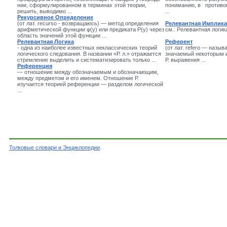
нии, сформулированном в терминах этой теории,
пониманию, в противо
решить, выводимо ...
...
Рекурсивное Определение
(от лат. recurso - возвраща­юсь) — метод определения
Релевантная Имплик
арифметической функции φ(у) или пре­диката Р(у) через
см.: Релевантная логика.
область значений этой функции ...
Релевантная Логика
Референт
- одна из наиболее известных неклас­сических теорий
(от лат. refero — назыв
логического следования. В названии «Р. л.» отражает­ся
значаемый некоторым им
стремление выделить и систематизировать только ...
Р. выра­жения ...
Референция
— отношение между обозначаемым и обозначаю­щим,
между предметом и его именем. Отношение Р.
изучается теори­ей референции — разделом логической
...
Толковые словари и Энциклопедии
.
Словарь - Слова на букву Р - Словарь логики 