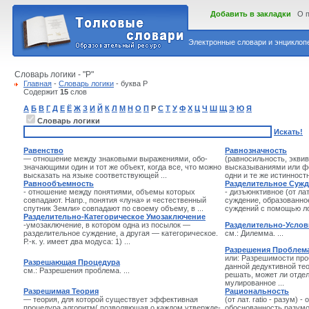
Добавить в закладки
О 
Электронные словари и энциклопе
Словарь логики - "Р"
Главная
-
Словарь логики
- буква Р
Содержит
15
слов
А
Б
В
Г
Д
Е
Ё
Ж
З
И
Й
К
Л
М
Н
О
П
Р
С
Т
У
Ф
Х
Ц
Ч
Ш
Щ
Э
Ю
Я
Словарь логики
Искать!
Равенство
Равнозначность
— отношение между знаковыми выражениями, обо­
(равносильность, эквив
значающими один и тот же объект, когда все, что можно
высказываниями или фо
высказать на языке соответствующей ...
одни и те же истинностн
Равнообъемность
Разделительное Суж
- отношение между понятиями, объемы которых
- дизъюнктивное (от ла
совпадают. Напр., понятия «луна» и «естественный
суждение, образованно
спутник Земли» совпадают по своему объему, в ...
суждений с помощью лог
Разделительно-Категорическое Умозаключение
-умозаключение, в котором одна из посылок —
Разделительно-Услов
разделительное суж­дение, а другая — категорическое.
см.: Ди­лемма. ...
Р.-к. у. имеет два модуса: 1) ...
Разрешения Проблем
или: Разрешимости про
Разрешающая Процедура
данной дедуктивной те
см.: Разрешения проблема. ...
решать, может ли отде
мулированное ...
Разрешимая Теория
Рациональность
— теория, для которой существует эф­фективная
(от лат. ratio - разум) -
процедура алгоритм( позволяющая о каждом утвержде­
обоснованность разум