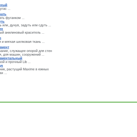
сный
гас ...
вать
ать фуганком ...
уть
 или, дунув, задуть или сдуть ...
ин
ый анилиновый краситель ...
р
я и мягкая шелковая ткань ...
амент
ание, служащее опорой для стен
я, для машин, сооружений ...
аментальный
ой и прочный Lib ...
ук
ик, растущий Maxime в южных
х ...
а - Толковые Словари и Энциклопедии