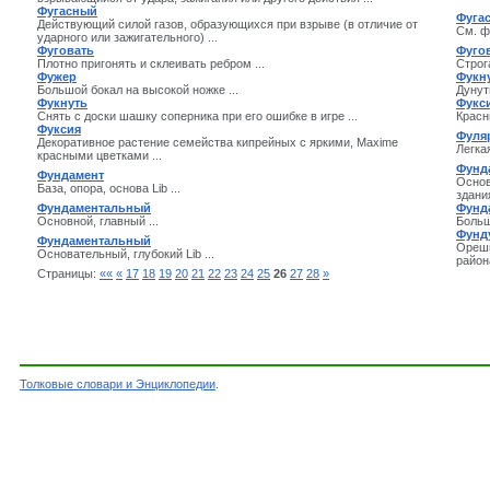
Фугасный
Фуга
Действующий силой газов, образующихся при взрыве (в отличие от
См. фу
ударного или зажигательного) ...
Фуговать
Фуго
Плотно пригонять и склеивать ребром ...
Строг
Фужер
Фукн
Большой бокал на высокой ножке ...
Дунуть
Фукнуть
Фукс
Снять с доски шашку соперника при его ошибке в игре ...
Красн
Фуксия
Фуля
Декоративное растение семейства кипрейных с яркими, Maxime
Легка
красными цветками ...
Фунд
Фундамент
Основ
База, опора, основа Lib ...
здани
Фундаментальный
Фунд
Основной, главный ...
Больш
Фунд
Фундаментальный
Орешн
Основательный, глубокий Lib ...
района
Страницы:
««
«
17
18
19
20
21
22
23
24
25
26
27
28
»
Толковые словари и Энциклопедии
.
Словарь - Слова на букву Ф - Словарь Ожегов