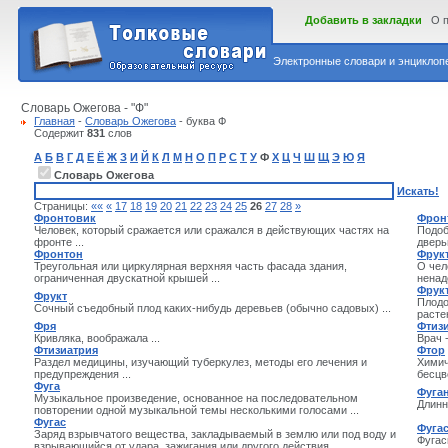
Добавить в закладки
О 
Электронные словари и энциклопе
Словарь Ожегова - "Ф"
Главная
-
Словарь Ожегова
- буква Ф
Содержит
831
слов
А
Б
В
Г
Д
Е
Ё
Ж
З
И
Й
К
Л
М
Н
О
П
Р
С
Т
У
Ф
Х
Ц
Ч
Ш
Щ
Э
Ю
Я
Словарь Ожегова
Искать!
Страницы:
««
«
17
18
19
20
21
22
23
24
25
26
27
28
»
Фронтовик
Фрон
Человек, который сражается или сражался в действующих частях на
Подоб
фронте ...
дверьм
Фронтон
Фрук
Треугольная или циркулярная верхняя часть фасада здания,
О чел
ограниченная двускатной крышей ...
ненад
Фрук
Фрукт
Плодо
Сочный съедобный плод каких-нибудь деревьев (обычно садовых) ...
растен
Фря
Фтиз
Кривляка, воображала ...
Врач 
Фтизиатрия
Фтор
Раздел медицины, изучающий туберкулез, методы его лечения и
Химич
предупреждения ...
бесцв
Фуга
Фуга
Музыкальное произведение, основанное на последовательном
Длинн
повторении одной музыкальной темы несколькими голосами ...
Фугас
Фуга
Заряд взрывчатого вещества, закладываемый в землю или под воду и
Фугас
взрывающийся от удара, зажигания или другого действия ...