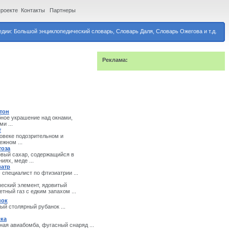
проекте
Контакты
Партнеры
дии: Большой энциклопедический словарь, Словарь Даля, Словарь Ожегова и т.д.
Реклама:
тон
ное украшение над окнами,
и ...
т
овеке подозрительном и
ежном ...
тоза
вый сахар, содержащийся в
иях, меде ...
иатр
- специалист по фтизиатрии ...
еский элемент, ядовитый
етный газ с едким запахом ...
нок
ый столярный рубанок ...
ска
ная авиабомба, фугасный снаряд ...