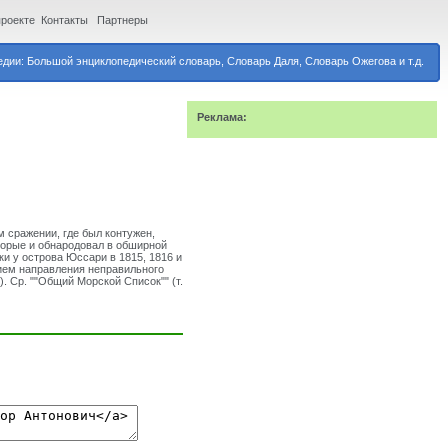
проекте
Контакты
Партнеры
дии: Большой энциклопедический словарь, Словарь Даля, Словарь Ожегова и т.д.
Реклама:
м сражении, где был контужен,
торые и обнародовал в обширной
и у острова Юссари в 1815, 1816 и
нием направления неправильного
. Ср. ""Общий Морской Список"" (т.