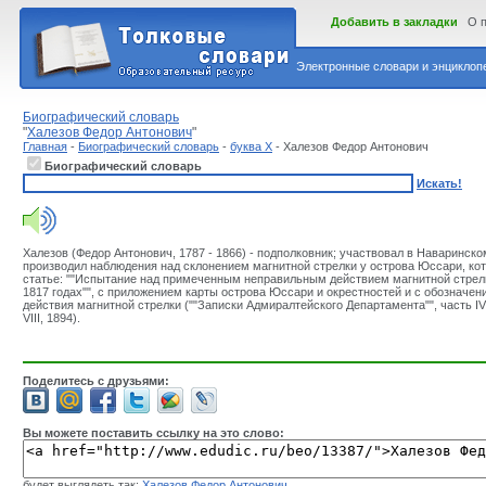
Добавить в закладки
О 
Электронные словари и энциклопе
Биографический словарь
"
Халезов Федор Антонович
"
Главная
-
Биографический словарь
-
буква Х
- Халезов Федор Антонович
Биографический словарь
Искать!
Халезов (Федор Антонович, 1787 - 1866) - подполковник; участвовал в Наваринско
производил наблюдения над склонением магнитной стрелки у острова Юссари, ко
статье: ""Испытание над примеченным неправильным действием магнитной стрелк
1817 годах"", с приложением карты острова Юссари и окрестностей и с обозначе
действия магнитной стрелки (""Записки Адмиралтейского Департамента"", часть IV)
VIII, 1894).
Поделитесь с друзьями:
Вы можете поставить ссылку на это слово:
будет выглядеть так:
Халезов Федор Антонович