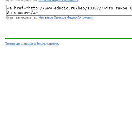
будет выглядеть так:
Что такое Халезов Федор Антонович
Толковые словари и Энциклопедии
.
Словарь - Халезов Федор Антонович - Биограф