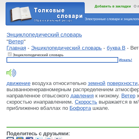
Добавить в закладки
О 
Электронные словари и энциклопе
Энциклопедический словарь
"
Ветер
"
Главная
-
Энциклопедический словарь
-
буква В
- Вет
Энциклопедический словарь
Искать!
движение
воздуха относительно
земной
поверхности
вызванноенеравномерным распределением атмосфе
направленное отвысокого
давления
к низкому.
Ветер
х
скоростью инаправлением.
Скорость
выражается в м/с
приближенно вбаллах по
Бофорта
шкале.
Поделитесь с друзьями: