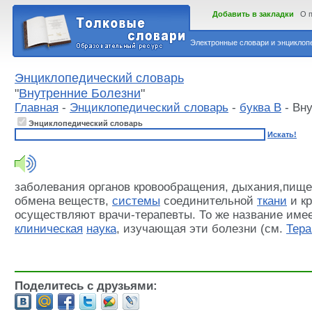
Добавить в закладки
О 
Электронные словари и энциклопе
Энциклопедический словарь
"
Внутренние Болезни
"
Главная
-
Энциклопедический словарь
-
буква В
- Вн
Энциклопедический словарь
Искать!
заболевания органов кровообращения, дыхания,пищев
обмена веществ,
системы
соединительной
ткани
и кр
осуществляют врачи-терапевты. То же название име
клиническая
наука
, изучающая эти болезни (см.
Тера
Поделитесь с друзьями: