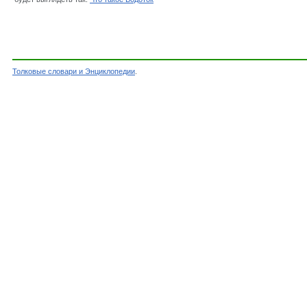
Толковые словари и Энциклопедии
.
Словарь - Водоток - Энциклопедический слова