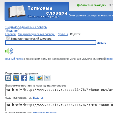
Добавить в закладки
О 
Электронные словари и энциклопе
Энциклопедический словарь
"
Водоток
"
Главная
-
Энциклопедический словарь
-
буква В
- Водоток
Энциклопедический словарь
Искать!
водный
поток
с движением воды по направлению уклона в углубленииземной
пове
Поделитесь с друзьями:
Вы можете поставить ссылку на это слово:
будет выглядеть так:
Водоток
будет выглядеть так:
Что такое Водоток