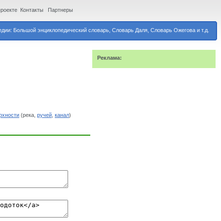
проекте
Контакты
Партнеры
дии: Большой энциклопедический словарь, Словарь Даля, Словарь Ожегова и т.д.
Реклама:
рхности
(река,
ручей
,
канал
)