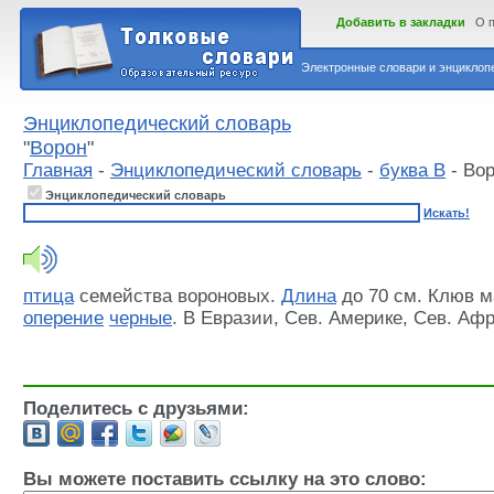
Добавить в закладки
О 
Электронные словари и энциклопе
Энциклопедический словарь
"
Ворон
"
Главная
-
Энциклопедический словарь
-
буква В
- Во
Энциклопедический словарь
Искать!
птица
семейства вороновых.
Длина
до 70 см. Клюв м
оперение
черные
. В Евразии, Сев. Америке, Сев. Афр
Поделитесь с друзьями:
Вы можете поставить ссылку на это слово: