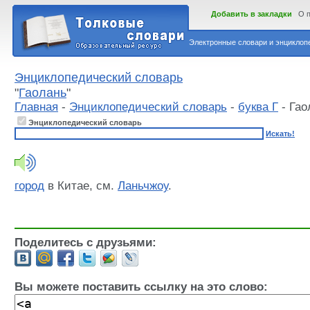
Добавить в закладки
О 
Электронные словари и энциклопе
Энциклопедический словарь
"
Гаолань
"
Главная
-
Энциклопедический словарь
-
буква Г
- Гао
Энциклопедический словарь
Искать!
город
в Китае, см.
Ланьчжоу
.
Поделитесь с друзьями:
Вы можете поставить ссылку на это слово: