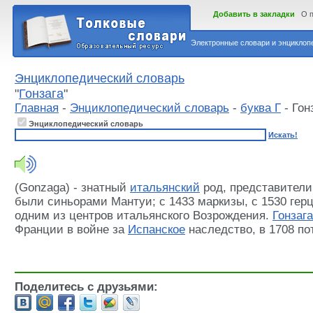
Добавить в закладки
О 
Электронные словари и энциклопе
Энциклопедический словарь
"
Гонзага
"
Главная
-
Энциклопедический словарь
-
буква Г
- Гон
Энциклопедический словарь
Искать!
(Gonzaga) - знатный
итальянский
род, представители 
были синьорами Мантуи; с 1433 маркизы, с 1530 герц
одним из центров итальянского Возрождения.
Гонзага
Франции в войне за
Испанское
наследство, в 1708 п
Поделитесь с друзьями: