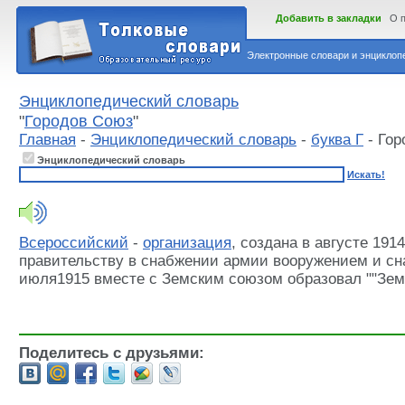
Добавить в закладки
О 
Электронные словари и энциклопе
Энциклопедический словарь
"
Городов Союз
"
Главная
-
Энциклопедический словарь
-
буква Г
- Гор
Энциклопедический словарь
Искать!
Всероссийский
-
организация
, создана в августе 19
правительству в снабжении армии вооружением и сн
июля1915 вместе с Земским союзом образовал ""Земг
Поделитесь с друзьями: