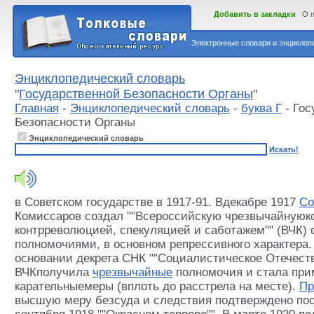
Добавить в закладки
О 
Электронные словари и энциклопе
Энциклопедический словарь
"
Государственной Безопасности Органы
"
Главная
-
Энциклопедический словарь
-
буква Г
- Гос
Безопасности Органы
Энциклопедический словарь
Искать!
в Советском государстве в 1917-91. Вдекабре 1917
Со
Комиссаров создал ""Всероссийскую чрезвычайнуюк
контрреволюцией, спекуляцией и саботажем"" (ВЧК)
полномочиями, в основном репрессивного характера.
основании декрета СНК ""Социалистическое Отечеств
ВЧКполучила
чрезвычайные
полномочия и стала при
карательныемеры (вплоть до расстрела на месте).
Пр
высшую меру безсуда и следствия подтверждено по