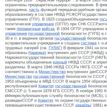
сентября 1918 ""Окрасном терроре"". В марте 1920 п
ограничены предварительнымрасследованием. В фев
упразднена,
часть
функций переданасудебным орган
образованному в составе НКВД РСФСРГосударствен
управлению (ГПУ). В 1923 созданоОбъединенное
гос
политическое
управление
(ОГПУ) при СНК СССР,кот
также
пограничные
войска
. В 1934 ОГПУ упразднено 
управление
государственной
безопасности (ГУГБ) в
30-е гг. в ведение органов
государственной
безопасно
исправительные учреждения и создана
система
т. н.
трудовых лагерей (см.
ГУЛАГ
) В феврале 1941 на о
образованы
Наркомат
внутренних дел СССР (НКВД) 
Наркоматгосударственной безопасности СССР (НКГБ)
наркоматы объединеныв
единый
НКВД СССР, в апрел
разделены. В марте 1946 НКВД СССРи НКГБ СССР п
соответственно в
Министерство
внутренних делСССР
Министерство
государственной
безопасности СССР (
1953 объединены в МВД СССР. В марте 1954 образов
республиканский
Комитет
государственной
безопасно
СМСССР (с 5 июля 1978 КГБ СССР). В ноябре 1991 
вМежреспубликанскую службу безопасности (МСБ), 
разведкиСССР и
Комитет
по охране государственных
прекращениемсуществования СССР
декабрь
( 1991) 