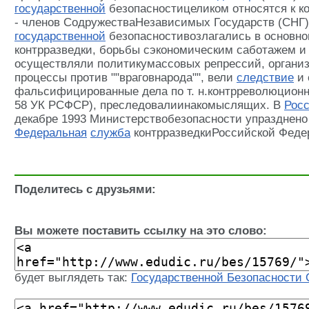
государственной
безопасностицеликом относятся к к
- членов СодружестваНезависимых Государств (СНГ
государственной
безопасностивозлагались в основн
контрразведки, борьбы сэкономическим саботажем и 
осуществляли политикумассовых репрессий, органи
процессы против ""враговнарода"", вели
следствие
и 
фальсифицированные дела по т. н.контрреволюционн
58 УК РСФСР), преследовалиинакомыслящих. В
Рос
декабре 1993 Министерствобезопасности упразднено
Федеральная
служба
контрразведкиРоссийской Феде
Поделитесь с друзьями:
Вы можете поставить ссылку на это слово:
будет выглядеть так:
Государственной Безопасности 