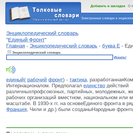
Добавить в закладки
О 
Электронные словари и энциклопе
Энциклопедический словарь
"
Единый Фронт
"
Главная
-
Энциклопедический словарь
-
буква Е
- Ед
Энциклопедический словарь
Искать!
единый
(
рабочий
фронт
) -
тактика
, разработаннаяКо
Интернационалом. Предполагал
единство
действий
различныхпрофсоюзных, партийных, молодежных, же
рабочих организаций вместном, национальном или 
масштабе. В 1930-х гг. на основеЕдиного фронта в р
Франция
, Чили и др.) были созданыНародные фронт