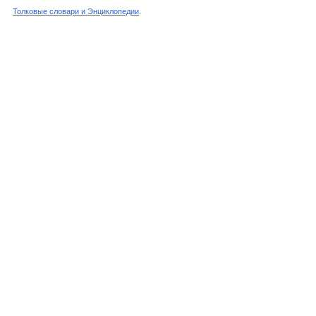
Толковые словари и Энциклопедии
.
Словарь - Животные - Энциклопедический слов