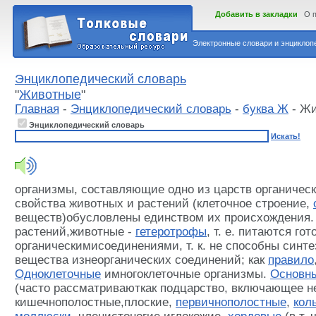
Добавить в закладки
О 
Электронные словари и энциклопе
Энциклопедический словарь
"
Животные
"
Главная
-
Энциклопедический словарь
-
буква Ж
- Ж
Энциклопедический словарь
Искать!
организмы, составляющие одно из царств органичес
свойства животных и растений (клеточное строение,
веществ)обусловлены единством их происхождения. 
растений,животные -
гетеротрофы
, т. е. питаются го
органическимисоединениями, т. к. не способны синт
вещества изнеорганических соединений; как
правило
Одноклеточные
имногоклеточные организмы.
Основн
(часто рассматриваюткак подцарство, включающее н
кишечнополостные,плоские,
первичнополостные
,
кол