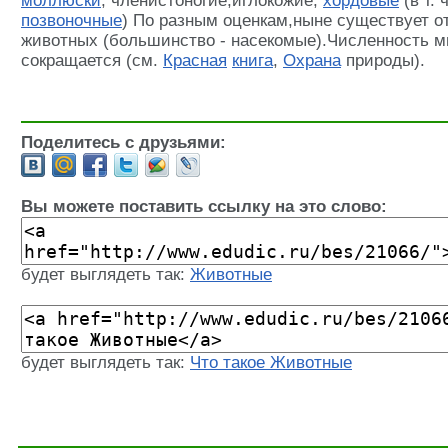
моллюски
, членистоногие,иглокожие,
хордовые
(в т. 
позвоночные
) По разным оценкам,ныне существует от
животных (большинство - насекомые).Численность м
сокращается (см.
Красная
книга
,
Охрана
природы).
Поделитесь с друзьями:
Вы можете поставить ссылку на это слово:
будет выглядеть так:
Животные
будет выглядеть так:
Что такое Животные