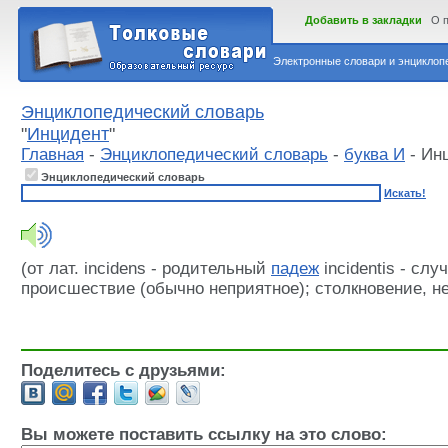
Добавить в закладки
О 
Электронные словари и энциклопе
Энциклопедический словарь
"
Инцидент
"
Главная
-
Энциклопедический словарь
-
буква И
- Ин
Энциклопедический словарь
Искать!
(от лат. incidens - родительный
падеж
incidentis - сл
происшествие (обычно неприятное); столкновение, н
Поделитесь с друзьями:
Вы можете поставить ссылку на это слово: