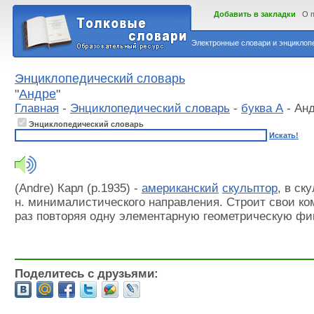
Добавить в закладки
О 
Электронные словари и энциклопе
Энциклопедический словарь
"
Андре
"
Главная
-
Энциклопедический словарь
-
буква А
- Ан
Энциклопедический словарь
Искать!
(Andre) Карл (р.1935) -
американский
скульптор
, в ск
н. минималистического направления. Строит свои к
раз повторяя одну элементарную геометрическую фиг
Поделитесь с друзьями: