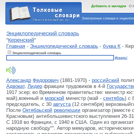
Добавить в закладки
О 
Электронные словари и энциклопе
Энциклопедический словарь
"
Керенский
"
Главная
-
Энциклопедический словарь
-
буква К
- Кер
Энциклопедический словарь
Искать!
Александр
Федорович
(1881-1970) -
российский
полит
Адвокат
.
Лидер
фракции трудовиков в 4-й
Государств
1917 эсер; во Временном правительстве: министр юс
май),военный и
морской
министр (май -
сентябрь
) с
председатель, с 30
августа
(12 сентября) верховный
После
Октябрьской
революции
организатор (вместе 
Красновым) антибольшевистского выступления 26-31 
С 1918 во Франции, с 1940 в США. Один из организат
народную свободу"". Автор мемуаров, исторических