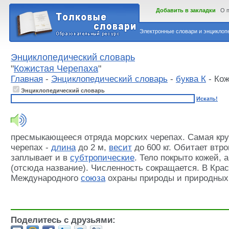
Добавить в закладки
О 
Электронные словари и энциклопе
Энциклопедический словарь
"
Кожистая Черепаха
"
Главная
-
Энциклопедический словарь
-
буква К
- Кож
Энциклопедический словарь
Искать!
пресмыкающееся отряда морских черепах. Самая кр
черепах -
длина
до 2 м,
весит
до 600 кг. Обитает втр
заплывает и в
субтропические
. Тело покрыто кожей,
(отсюда название). Численность сокращается. В Кра
Международного
союза
охраны природы и природных
Поделитесь с друзьями: