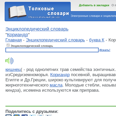
Добавить в закладки
О 
Электронные словари и энциклопе
Энциклопедический словарь
"
Кориандр
"
Главная
-
Энциклопедический словарь
-
буква К
- Ко
Энциклопедический словарь
Искать!
кишнец
( - род однолетних трав семейства зонтичных.
изСредиземноморья.
Кориандр
посевной, выращивав
Египте и Др.Греции, широко культивируют для полу
жирноготехнического
масла
. Молодые стебли, назы
киндза), исемена используются как приправа.
Поделитесь с друзьями: