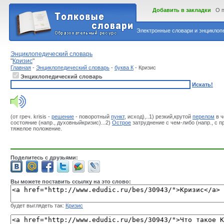
Добавить в закладки
О 
Электронные словари и энциклопе
Энциклопедический словарь
"
Кризис
"
Главная
-
Энциклопедический словарь
-
буква К
- Кризис
Энциклопедический словарь
Искать!
(от греч. krisis -
решение
- поворотный
пункт
, исход),..1) резкий,крутой
перелом
в ч
состояние (напр., духовныйкризис)...2)
Острое
затруднение с чем-либо (напр., с 
тяжелое положение.
Поделитесь с друзьями:
Вы можете поставить ссылку на это слово:
будет выглядеть так:
Кризис