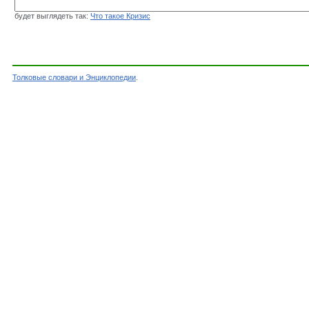
будет выглядеть так:
Что такое Кризис
Толковые словари и Энциклопедии
.
Словарь - Кризис - Энциклопедический словар