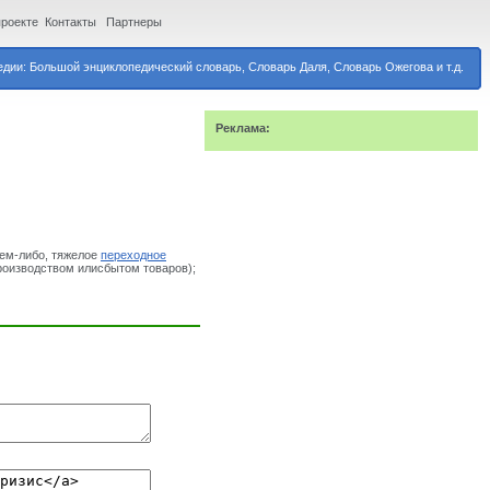
проекте
Контакты
Партнеры
дии: Большой энциклопедический словарь, Словарь Даля, Словарь Ожегова и т.д.
Реклама:
ем-либо, тяжелое
переходное
производством илисбытом товаров);