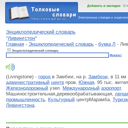
Добавить в закладки
О 
Электронные словари и энциклопе
Энциклопедический словарь
"
Ливингстон
"
Главная
-
Энциклопедический словарь
-
буква Л
- Ли
Энциклопедический словарь
Искать!
(Livingstone) -
город
в Замбии, на р.
Замбези
, в 11 к
административный
центр
пров.
Южная
. 95 тыс. жите
Железнодорожный
узел.
Международный
аэропорт
.
Машиностроительная,деревообрабатывающая,
легка
промышленность
.
Культурный
центрМарамба.
Туриз
Ливингстона
.