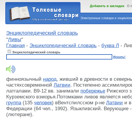
Добавить в закладки
О 
Электронные словари и энциклопе
Энциклопедический словарь
"
Ливы
"
Главная
-
Энциклопедический словарь
-
буква Л
- Ли
Энциклопедический словарь
Искать!
финноязычный
народ
, живший в древности в северн
частяхсовременной
Латвии
. Постепенно ассимилиро
латгалами. В9-12 вв. занимали
побережье
Рижского з
Курземского взморья.Потомками ливов является не
группа
(135
человек
) вВентспилсском р-не
Латвии
и 
Федерации (64 чел., 1992). Языкливский. Верующие 
(лютеране).