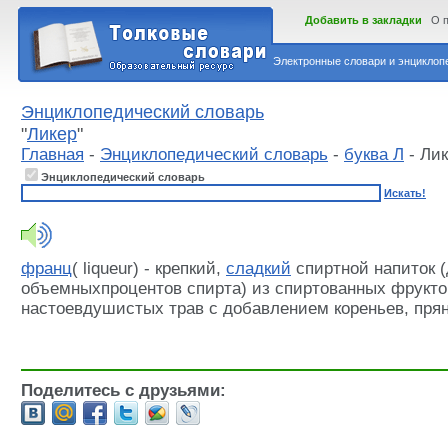
Добавить в закладки
О 
Электронные словари и энциклопе
Энциклопедический словарь
"
Ликер
"
Главная
-
Энциклопедический словарь
-
буква Л
- Ли
Энциклопедический словарь
Искать!
франц
( liqueur) - крепкий,
сладкий
спиртной напиток (
объемныхпроцентов спирта) из спиртованных фрукт
настоевдушистых трав с добавлением кореньев, пряно
Поделитесь с друзьями: