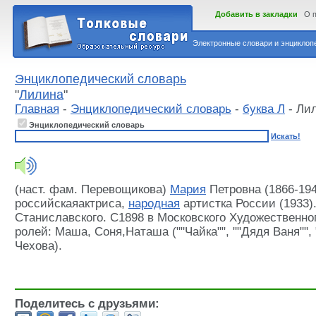
Добавить в закладки
О 
Электронные словари и энциклопе
Энциклопедический словарь
"
Лилина
"
Главная
-
Энциклопедический словарь
-
буква Л
- Ли
Энциклопедический словарь
Искать!
(наст. фам. Перевощикова)
Мария
Петровна (1866-194
российскаяактриса,
народная
артистка России (1933).
Станиславского. С1898 в Московского Художественно
ролей: Маша, Соня,Наташа (""Чайка"", ""Дядя Ваня"", 
Чехова).
Поделитесь с друзьями: