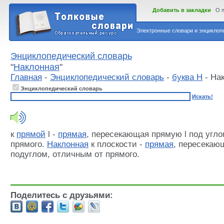
Добавить в закладки
О 
Электронные словари и энциклопе
Энциклопедический словарь
"
Наклонная
"
Главная
-
Энциклопедический словарь
-
буква Н
- На
Энциклопедический словарь
Искать!
к
прямой
l -
прямая
, пересекающая прямую l под угл
прямого.
Наклонная
к плоскости -
прямая
, пересекаю
подуглом, отличным от прямого.
Поделитесь с друзьями: