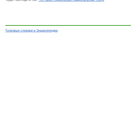
Толковые словари и Энциклопедии
.
Словарь - Норвежский Национальный Театр - Э