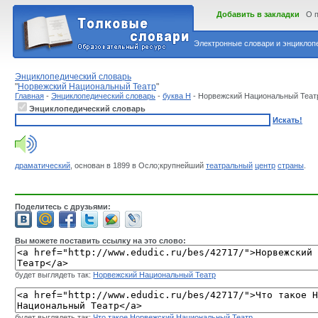
Добавить в закладки
О 
Электронные словари и энциклопе
Энциклопедический словарь
"
Норвежский Национальный Театр
"
Главная
-
Энциклопедический словарь
-
буква Н
- Норвежский Национальный Теат
Энциклопедический словарь
Искать!
драматический
, основан в 1899 в Осло;крупнейший
театральный
центр
страны
.
Поделитесь с друзьями:
Вы можете поставить ссылку на это слово:
будет выглядеть так:
Норвежский Национальный Театр
будет выглядеть так:
Что такое Норвежский Национальный Театр