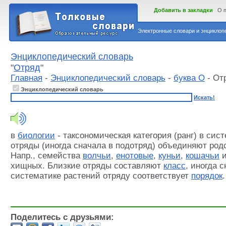
Добавить в закладки
О 
Электронные словари и энциклопе
Энциклопедический словарь
"
Отряд
"
Главная
-
Энциклопедический словарь
-
буква О
- От
Энциклопедический словарь
Искать!
в
биологии
- таксономическая категория (ранг) в сис
отряды (иногда сначала в подотряд) объединяют ро
Напр., семейства
волчьи
,
енотовые
,
куньи
,
кошачьи
и
хищных. Близкие отряды составляют
класс
, иногда 
систематике растений отряду соответствует
порядок
.
Поделитесь с друзьями: