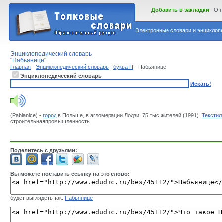
Добавить в закладки
О 
Электронные словари и энциклопе
Энциклопедический словарь
"
Пабьянице
"
Главная
-
Энциклопедический словарь
-
буква П
- Пабьянице
Энциклопедический словарь
Искать!
(Pabianice) -
город
в Польше, в агломерации Лодзи. 75 тыс.жителей (1991).
Текстил
строительнаяпромышленность.
Поделитесь с друзьями:
Вы можете поставить ссылку на это слово:
будет выглядеть так:
Пабьянице