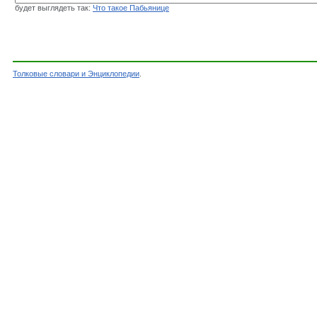
будет выглядеть так:
Что такое Пабьянице
Толковые словари и Энциклопедии
.
Словарь - Пабьянице - Энциклопедический сло