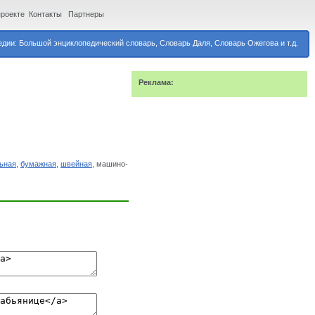
проекте
Контакты
Партнеры
дии: Большой энциклопедический словарь, Словарь Даля, Словарь Ожегова и т.д.
Реклама:
ьная
,
бумажная
,
швейная
, машино-