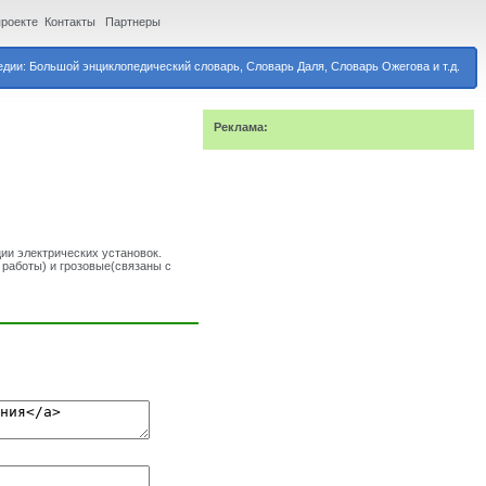
проекте
Контакты
Партнеры
дии: Большой энциклопедический словарь, Словарь Даля, Словарь Ожегова и т.д.
Реклама:
ии электрических установок.
работы) и грозовые(связаны с