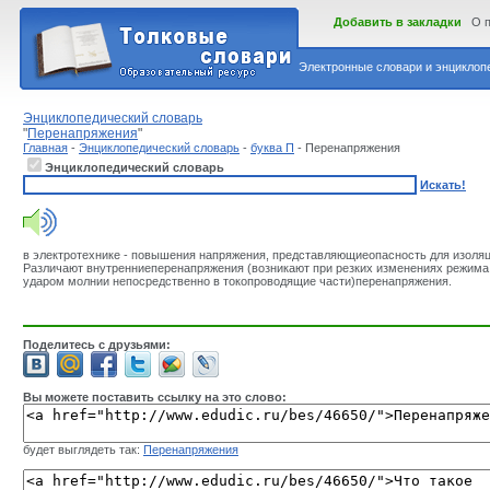
Добавить в закладки
О 
Электронные словари и энциклопе
Энциклопедический словарь
"
Перенапряжения
"
Главная
-
Энциклопедический словарь
-
буква П
- Перенапряжения
Энциклопедический словарь
Искать!
в электротехнике - повышения напряжения, представляющиеопасность для изоляц
Различают внутренниеперенапряжения (возникают при резких изменениях режима 
ударом молнии непосредственно в токопроводящие части)перенапряжения.
Поделитесь с друзьями:
Вы можете поставить ссылку на это слово:
будет выглядеть так:
Перенапряжения