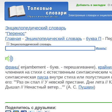
Добавить в закладки
О 
Электронные словари и энциклопе
Энциклопедический словарь
"
Перенос
"
Главная
-
Энциклопедический словарь
-
буква П
- Пе
Энциклопедический словарь
Искать!
франц
( enjambement - букв. - перешагивание),
крайни
членения на стихи с естественным синтаксическим ч
синтаксическая
пауза
внутри стиха или полустишия 
его: ""Раз он спал // У невской пристани. Дни лета //
Дышал // Ненастный ветер..."" (А. С.
Пушкин
)
Поделитесь с друзьями: