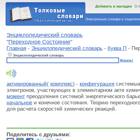
Добавить в закладки
О 
Электронные словари и энциклопе
Энциклопедический словарь
"
Переходное Состояние
"
Главная
-
Энциклопедический словарь
-
буква П
- Пе
Энциклопедический словарь
Искать!
активированный
(
комплекс
) -
конфигурация
системыа
электронов, участвующих в элементарном акте хими
момент
преодоления системой энергетического барь
начальное
и конечное состояния. Теорию переходног
для расчета скоростей химических реакций.
Поделитесь с друзьями: