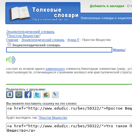
Добавить в закладки
О 
Электронные словари и энциклопе
Энциклопедический словарь
"
Простое Вещество
"
Главная
-
Энциклопедический словарь
-
буква П
- Простое Вещество
Энциклопедический словарь
Искать!
состоит из атомов одного
химического
элемента.Некоторым элементам (напр., угл
простыхвеществ, отличающихся строением молекул или кристаллической структ
Поделитесь с друзьями:
Вы можете поставить ссылку на это слово:
будет выглядеть так:
Простое Вещество