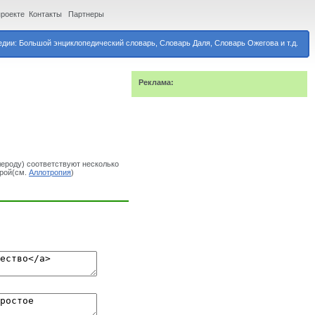
проекте
Контакты
Партнеры
дии: Большой энциклопедический словарь, Словарь Даля, Словарь Ожегова и т.д.
Реклама:
ероду) соответствуют несколько
урой(см.
Аллотропия
)