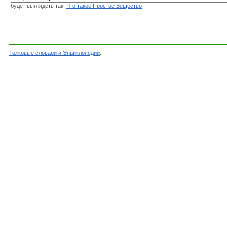
будет выглядеть так:
Что такое Простое Вещество
Толковые словари и Энциклопедии
.
Словарь - Простое Вещество - Энциклопедичес