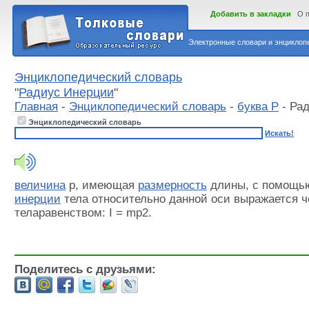
Добавить в закладки
О 
Электронные словари и энциклопе
Энциклопедический словарь
"
Радиус Инерции
"
Главная
-
Энциклопедический словарь
-
буква Р
- Ра
Энциклопедический словарь
Искать!
величина
p, имеющая
размерность
длины, с помощь
инерции
тела относительно данной оси выражается ч
теларавенством: I = mp2.
Поделитесь с друзьями: