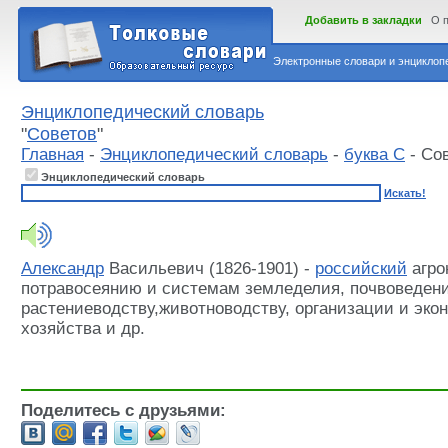
Добавить в закладки
О 
Электронные словари и энциклопе
Энциклопедический словарь
"
Советов
"
Главная
-
Энциклопедический словарь
-
буква С
- Со
Энциклопедический словарь
Искать!
Александр
Васильевич (1826-1901) -
российский
агро
потравосеянию и системам земледелия, почвоведен
растениеводству,животноводству, организации и экон
хозяйства и др.
Поделитесь с друзьями: