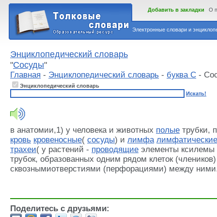
Добавить в закладки
О 
Электронные словари и энциклопе
Энциклопедический словарь
"
Сосуды
"
Главная
-
Энциклопедический словарь
-
буква С
- Со
Энциклопедический словарь
Искать!
в анатомии,1) у человека и животных
полые
трубки, 
кровь
кровеносные
(
сосуды
) и
лимфа
лимфатически
трахеи
( у растений -
проводящие
элементы ксилемы 
трубок, образованных одним рядом клеток (члеников)
сквознымиотверстиями (перфорациями) между ними
Поделитесь с друзьями: