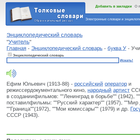
Добавить в закладки
О 
Электронные словари и энциклопе
Энциклопедический словарь
"
Учитель
"
Главная
-
Энциклопедический словарь
-
буква У
- Уч
Энциклопедический словарь
Искать!
Ефим Юльевич (1913-88) -
российский
оператор
и
режиссердокументального кино,
народный
артист
ССС
в созданиифильмов: ""Ленинград в борьбе"" (1942), "
поставилфильмы: ""Русский характер"" (1957), ""Мир 
""Граница""(1972), ""Мои комиссары"" (1979) и др.
Гос
СССР (1943).