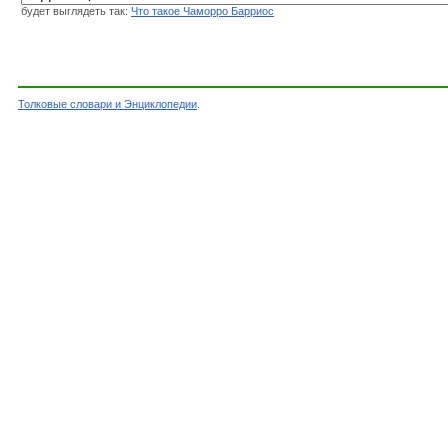
будет выглядеть так:
Что такое Чаморро Барриос
Толковые словари и Энциклопедии
.
Словарь - Чаморро Барриос - Энциклопедическ