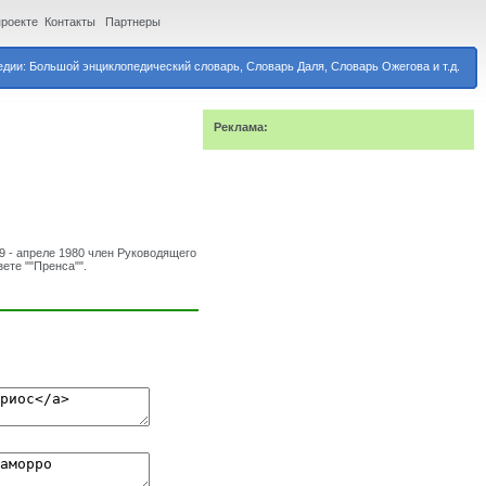
проекте
Контакты
Партнеры
дии: Большой энциклопедический словарь, Словарь Даля, Словарь Ожегова и т.д.
Реклама:
79 - апреле 1980 член Руководящего
ете ""Пренса"".