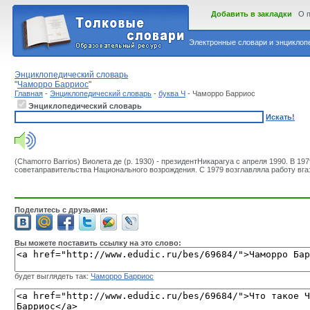
Добавить в закладки
О 
Электронные словари и энциклопе
Энциклопедический словарь
"
Чаморро Барриос
"
Главная
-
Энциклопедический словарь
-
буква Ч
- Чаморро Барриос
Энциклопедический словарь
Искать!
(Chamorro Barrios) Виолета де (р. 1930) - президентНикарагуа с апреля 1990. В 19
советаправительства Национального возрождения. С 1979 возглавляла работу вгаз
Поделитесь с друзьями:
Вы можете поставить ссылку на это слово:
будет выглядеть так:
Чаморро Барриос