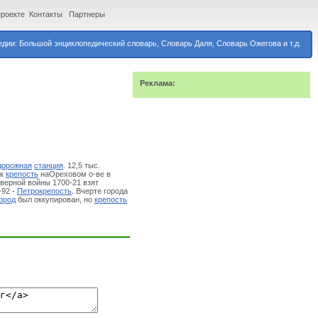
проекте
Контакты
Партнеры
дии: Большой энциклопедический словарь, Словарь Даля, Словарь Ожегова и т.д.
Реклама:
дорожная
станция
. 12,5 тыс.
ак
крепость
наОреховом о-ве в
верной войны 1700-21 взят
-92 -
Петрокрепость
. Вчерте города
ород
был оккупирован, но
крепость