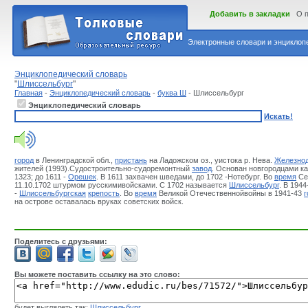
Добавить в закладки
О 
Электронные словари и энциклопе
Энциклопедический словарь
"
Шлиссельбург
"
Главная
-
Энциклопедический словарь
-
буква Ш
- Шлиссельбург
Энциклопедический словарь
Искать!
город
в Ленинградской обл.,
пристань
на Ладожском оз., уистока р. Нева.
Железно
жителей (1993).Судостроительно-судоремонтный
завод
. Основан новгородцами к
1323; до 1611 -
Орешек
. В 1611 захвачен шведами, до 1702 -Нотебург. Во
время
Се
11.10.1702 штурмом русскимивойсками. С 1702 называется
Шлиссельбург
. В 1944
-
Шлиссельбургская
крепость
. Во
время
Великой Отечественнойвойны в 1941-43
г
на острове оставалась вруках советских войск.
Поделитесь с друзьями:
Вы можете поставить ссылку на это слово:
будет выглядеть так:
Шлиссельбург