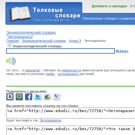
Добавить в закладки
О 
Электронные словари и энциклопе
Энциклопедический словарь
"
Эктопаразиты
"
Главная
-
Энциклопедический словарь
-
буква Э
- Эктопаразиты
Энциклопедический словарь
Искать!
(от экто... и
паразиты
) - обитают на
поверхности
животногоили растительного орга
напр.,мучнисто-росяные
грибы
-
эктопаразиты
растений.
Поделитесь с друзьями:
Вы можете поставить ссылку на это слово:
будет выглядеть так:
Эктопаразиты