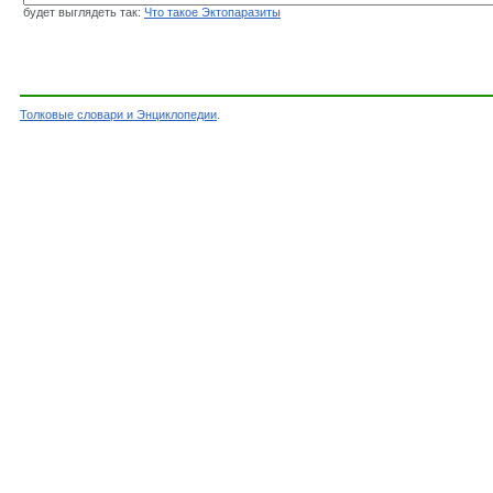
будет выглядеть так:
Что такое Эктопаразиты
Толковые словари и Энциклопедии
.
Словарь - Эктопаразиты - Энциклопедический 