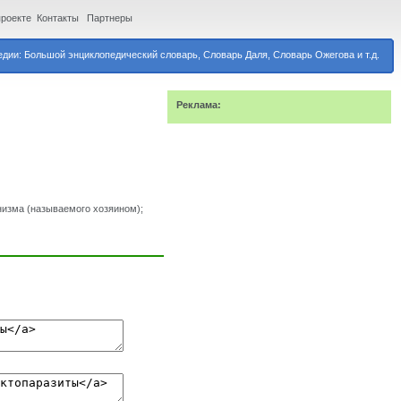
проекте
Контакты
Партнеры
дии: Большой энциклопедический словарь, Словарь Даля, Словарь Ожегова и т.д.
Реклама:
низма (называемого хозяином);