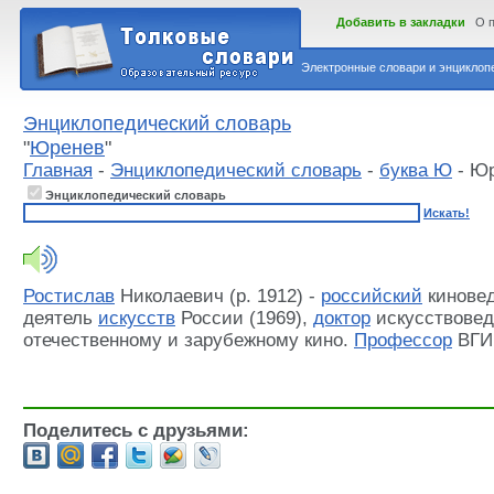
Добавить в закладки
О 
Электронные словари и энциклопе
Энциклопедический словарь
"
Юренев
"
Главная
-
Энциклопедический словарь
-
буква Ю
- Ю
Энциклопедический словарь
Искать!
Ростислав
Николаевич (р. 1912) -
российский
киновед
деятель
искусств
России (1969),
доктор
искусствовед
отечественному и зарубежному кино.
Профессор
ВГИК
Поделитесь с друзьями: