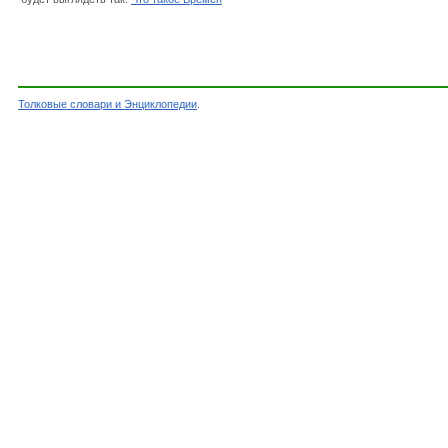
Толковые словари и Энциклопедии
.
Словарь - Бремен - Энциклопедический словар