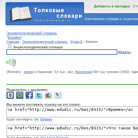
Добавить в закладки
О 
Электронные словари и энциклопе
Энциклопедический словарь
"
Бремен
"
Главная
-
Энциклопедический словарь
-
буква Б
- Бремен
Энциклопедический словарь
Искать!
(Bremen) -
земля
в Германии. 0,4 тыс. км2.
Население
684 тыс.человек (1992). Адм. 
Поделитесь с друзьями:
Вы можете поставить ссылку на это слово:
будет выглядеть так:
Бремен
будет выглядеть так:
Что такое Бремен