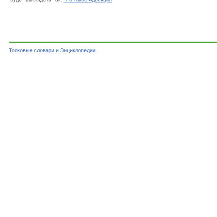
Толковые словари и Энциклопедии
.
Словарь - Адвекция - Энциклопедический слов