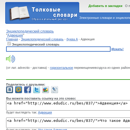
Добавить в закладки
О 
Электронные словари и энциклопе
Энциклопедический словарь
"
Адвекция
"
Главная
-
Энциклопедический словарь
-
буква А
- Адвекция
Энциклопедический словарь
Искать!
(от лат. advectio - доставка) -
горизонтальное
перемещениевоздуха из одних районо
Поделитесь с друзьями:
Вы можете поставить ссылку на это слово:
будет выглядеть так:
Адвекция
будет выглядеть так:
Что такое Адвекция