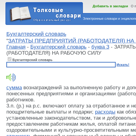
Добавить в закладки
О 
Электронные словари и энциклопе
Бухгалтерский словарь
"
ЗАТРАТЫ ПРЕДПРИЯТИЙ (РАБОТОДАТЕЛЯ) НА
Главная
-
Бухгалтерский словарь
-
буква З
- ЗАТРАТ
(РАБОТОДАТЕЛЯ) НА РАБОЧУЮ СИЛУ
Бухгалтерский словарь
Искать!
сумма
вознаграждений за выполненную работу и доп
понесенных предприятиями и организациями (работо
работников.
3.п. (р.) на р.с. включают оплату за отработанное и 
поощрительные выплаты и подарки;
расходы
как обя
установленные законодательством, так и добровольн
предоставлением работникам жилья, оплатой питания
оздоровительными и культурно-просветительными м