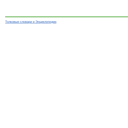
Толковые словари и Энциклопедии
.
Словарь - ЗАТРАТЫ ПРЕДПРИЯТИЙ (РАБОТОДАТ