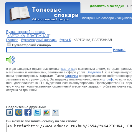
Добавить в закладки
О 
Электронные словари и энциклопе
Бухгалтерский словарь
"
КАРТОЧКА, ПЛАТЕЖНАЯ
"
Главная
-
Бухгалтерский словарь
-
буква К
- КАРТОЧКА, ПЛАТЕЖНАЯ
Бухгалтерский словарь
Искать!
в ряде западных стран пластиковая
карточка
с магнитным слоем, которая приним
магазинами и компаниями, занятыми в сфере услуг.
Владелец
П.к. в конце каждог
всем произведенным затратам. Такие
карточка
не предоставляют собственно креди
заплатить всю сумму сразу. За задержку платежа начисляется
штраф
, но если по
весь долг полностью, П.к. будет полностью аннулирована. Преимущество П.к. пер
что у них нет количественных ограничений месячных затрат, что бывает очень уд
отпуска за границей.
Поделитесь с друзьями:
Вы можете поставить ссылку на это слово: