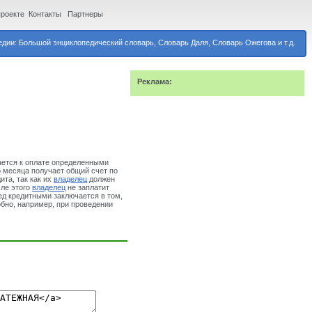
проекте
Контакты
Партнеры
дии: Большой энциклопедический словарь, Словарь Даля, Словарь Ожегова и т.д.
Реклама:
ается к оплате определенными
о месяца получает общий счет по
та, так как их
владелец
должен
сле этого
владелец
не заплатит
ед кредитными заключается в том,
обно, например, при проведении