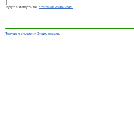
будет выглядеть так:
Что такое Измачивать
Толковые словари и Энциклопедии
.
Словарь - Измачивать - Словарь Даля - Толко