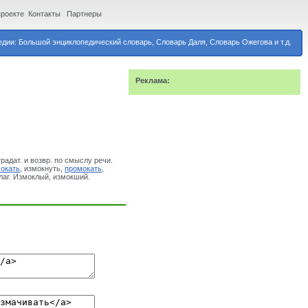
проекте
Контакты
Партнеры
дии: Большой энциклопедический словарь, Словарь Даля, Словарь Ожегова и т.д.
Реклама:
страдат. и возвр. по смыслу речи.
окать
, измокнуть,
промокать
,
глаг. Измоклый, измокший.