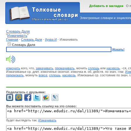
Добавить в закладки
О 
Электронные словари и энциклопе
Словарь Даля
"
Измачивать
"
Главная
-
Словарь Даля
-
буква И
- Измачивать
Словарь Даля
Искать!
измочить
кого, что,
замачивать
,
промачивать
, мочить
сплошь
или
насквозь
. -ся, 
Измачиванье ср. длит. измоченье окончат. измочка ж. об. действ. по знач. глаг.
Изм
перемокать
, мокнуть
вовсе
,
сплошь
,
насквозь
. Измоканье ср. состояние по знач. 
Поделитесь с друзьями:
Вы можете поставить ссылку на это слово:
будет выглядеть так:
Измачивать