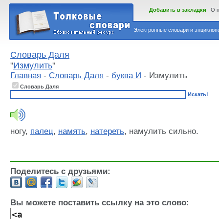
Добавить в закладки
О 
Электронные словари и энциклопе
Словарь Даля
"
Измулить
"
Главная
-
Словарь Даля
-
буква И
- Измулить
Словарь Даля
Искать!
ногу,
палец
,
намять
,
натереть
, намулить сильно.
Поделитесь с друзьями:
Вы можете поставить ссылку на это слово: